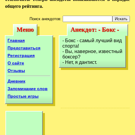
общего рейтинга.
Поиск анекдотов:
Меню
Анекдот: - Бокс -
Меню
Анекдот: - Бокс -
самый лучший
самый лучший
Главная
- Бокс - самый лучший вид
вид
спорта!
вид
Представиться
- Вы, наверное, известный
Регистрация
боксер?
- Нет, я дантист.
О сайте
Отзывы
Дневник
Запоминание слов
Простые игры