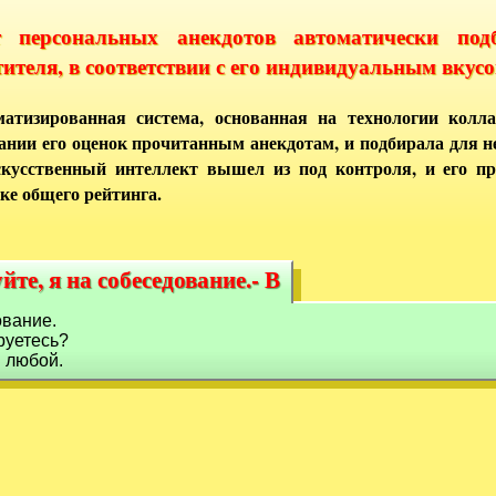
т персональных анекдотов автоматически под
тителя, в соответствии с его индивидуальным вкусо
атизированная система, основанная на технологии колла
ании его оценок прочитанным анекдотам, и подбирала для 
кусственный интеллект вышел из под контроля, и его п
ке общего рейтинга.
йте, я на собеседование.- В
уйте, я на собеседование.- В
ование.
руетесь?
в любой.