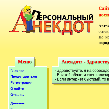
Сай
посе
Автом
основ
Но ис
поряд
Меню
Анекдот: - Здравству
Меню
Анекдот: - Здравств
Главная
- Здравствуйте, я на собесед
- В какой области специализи
Представиться
- Если интернет быстрый, то 
Регистрация
О сайте
Отзывы
Дневник