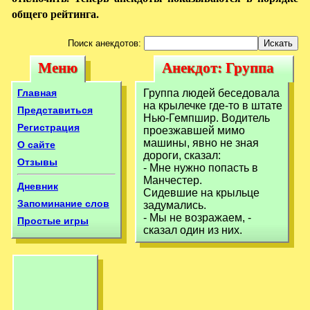
общего рейтинга.
Поиск анекдотов:
Меню
Анекдот: Группа
Меню
Анекдот: Группа
людей беседовала
людей беседовала
Главная
Группа людей беседовала
на крылечке где-
на крылечке где-то в штате
на крылечке где-
Представиться
Нью-Гемпшир. Водитель
то
Регистрация
проезжавшей мимо
то
машины, явно не зная
О сайте
дороги, сказал:
Отзывы
- Мне нужно попасть в
Манчестер.
Дневник
Сидевшие на крыльце
Запоминание слов
задумались.
- Мы не возражаем, -
Простые игры
сказал один из них.