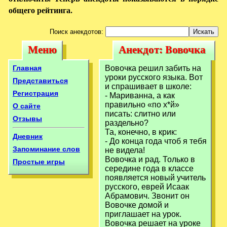
общего рейтинга.
Поиск анекдотов:
Меню
Анекдот: Bовочка
Меню
Анекдот: Bовочка
решил забить на
решил забить на
Главная
Bовочка решил забить на
уроки
уроки русского языка. Вот
уроки
Представиться
и спрашивает в школе:
Регистрация
- Мариванна, а как
правильно «по х*й»
О сайте
писать: слитно или
Отзывы
раздельно?
Та, конечно, в крик:
Дневник
- До конца года чтоб я тебя
Запоминание слов
не видела!
Вовочка и рад. Только в
Простые игры
середине года в классе
появляется новый учитель
русского, еврей Исаак
Абрамович. Звонит он
Вовочке домой и
приглашает на урок.
Вовочка решает на уроке