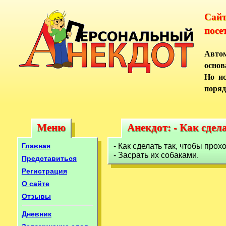
Сай
посе
Автом
основ
Но ис
поряд
Меню
Анекдот: - Как сдел
Меню
Анекдот: - Как сде
Главная
- Как сделать так, чтобы про
- Засрать их собаками.
Представиться
Регистрация
О сайте
Отзывы
Дневник