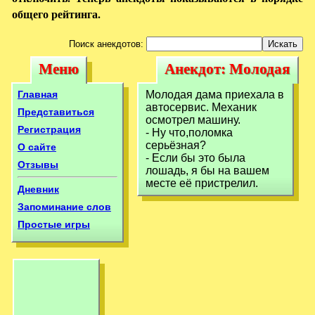
общего рейтинга.
Поиск анекдотов:
Меню
Анекдот: Молодая
Меню
Анекдот:
дама приехала в
Молодая дама
Главная
Молодая дама приехала в
автосервис.
автосервис. Механик
приехала в
Представиться
осмотрел машину.
Механик
Регистрация
- Ну что,поломка
автосервис.
серьёзная?
О сайте
Механик
- Если бы это была
Отзывы
лошадь, я бы на вашем
месте её пристрелил.
Дневник
Запоминание слов
Простые игры