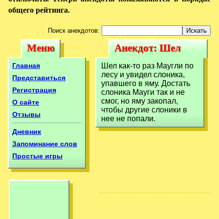
общего рейтинга.
Поиск анекдотов:
Меню
Анекдот: Шел
Меню
Анекдот: Шел
как-то раз Маугли
как-то раз
Главная
Шел как-то раз Маугли по
по лесу
лесу и увидел слоника,
Маугли по лесу
Представиться
упавшего в яму. Достать
Регистрация
слоника Мауги так и не
смог, но яму закопал,
О сайте
чтобы другие слоники в
Отзывы
нее не попали.
Дневник
Запоминание слов
Простые игры