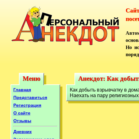
Сай
посе
Автом
основ
Но ис
поряд
Меню
Анекдот: Как добыт
Меню
Анекдот: Как добы
Главная
Как добыть взрывчатку в дом
Наехать на пару религиозных 
Представиться
Регистрация
О сайте
Отзывы
Дневник