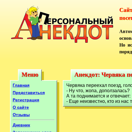
Сай
посе
Автом
основ
Но ис
поряд
Меню
Анекдот: Червяка пе
Меню
Анекдот: Червяка п
Главная
Червяка переехал поезд, гол
- Ну что, жопа, доползалась?
Представиться
А та поднимается и отвечает:
Регистрация
- Еще неизвестно, кто из нас 
О сайте
Отзывы
Дневник