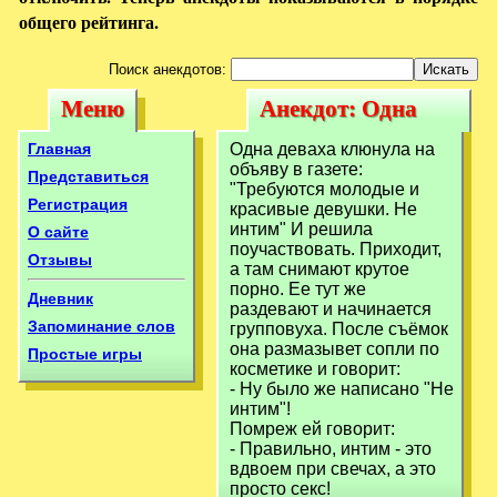
общего рейтинга.
Поиск анекдотов:
Меню
Анекдот: Одна
Меню
Анекдот: Одна
деваха клюнула
деваха клюнула
Главная
Одна деваха клюнула на
на объяву в
объяву в газете:
на объяву в
Представиться
"Требуются молодые и
Регистрация
красивые девушки. Не
интим" И решила
О сайте
поучаствовать. Приходит,
Отзывы
а там снимают крутое
порно. Ее тут же
Дневник
раздевают и начинается
Запоминание слов
групповуха. После съёмок
она размазывет сопли по
Простые игры
косметике и говорит:
- Ну было же написано "Не
интим"!
Помреж ей говорит:
- Правильно, интим - это
вдвоем при свечах, а это
просто секс!