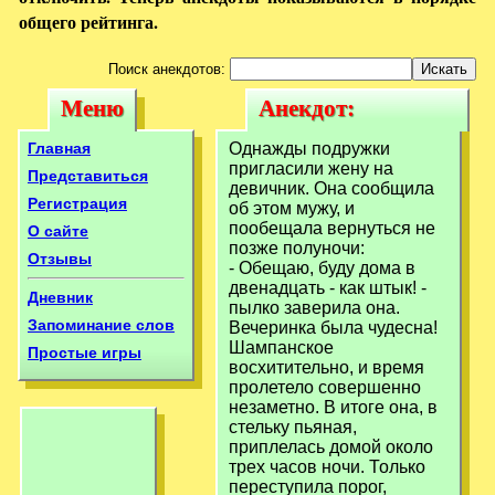
общего рейтинга.
Поиск анекдотов:
Меню
Анекдот:
Меню
Анекдот:
Однажды
Однажды
Главная
Однажды подружки
подружки
пригласили жену на
подружки
Представиться
девичник. Она сообщила
пригласили жену
Регистрация
об этом мужу, и
пригласили жену
пообещала вернуться не
О сайте
на девичник.
на девичник.
позже полуночи:
Отзывы
- Обещаю, буду дома в
двенадцать - как штык! -
Дневник
пылко заверила она.
Запоминание слов
Вечеринка была чудесна!
Шампанское
Простые игры
восхитительно, и время
пролетело совершенно
незаметно. В итоге она, в
стельку пьяная,
приплелась домой около
трех часов ночи. Только
переступила порог,