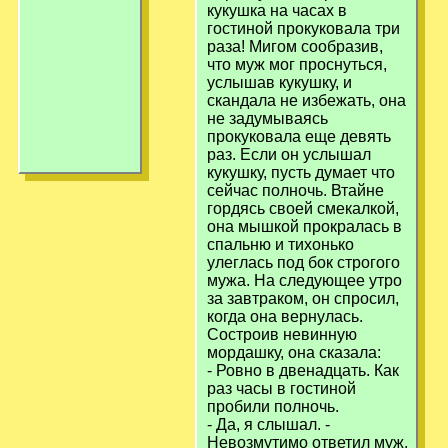
кукушка на часах в
гостиной прокуковала три
раза! Мигом сообразив,
что муж мог проснуться,
услышав кукушку, и
скандала не избежать, она
не задумываясь
прокуковала еще девять
раз. Если он услышал
кукушку, пусть думает что
сейчас полночь. Втайне
гордясь своей смекалкой,
она мышкой прокралась в
спальню и тихонько
улеглась под бок строгого
мужа. На следующее утро
за завтраком, он спросил,
когда она вернулась.
Состроив невинную
мордашку, она сказала:
- Ровно в двенадцать. Как
раз часы в гостиной
пробили полночь.
- Да, я слышал. -
Невозмутимо ответил муж.