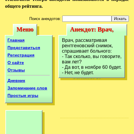
общего рейтинга.
Поиск анекдотов:
Меню
Анекдот: Врач,
Меню
Анекдот: Врач,
рассматривая
рассматривая
Главная
Врач, рассматривая
рентгеновский
рентгеновский снимок,
рентгеновский
Представиться
спрашивает больного:
снимок,
Регистрация
- Так сколько, вы говорите,
снимок,
вам лет?
О сайте
спрашивает
спрашивает
- Да вот, в ноябре 60 будет.
Отзывы
больного:-
- Нет, не будет.
больного:-
Дневник
Запоминание слов
Простые игры