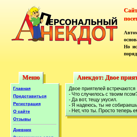
Сай
посе
Автом
основ
Но ис
поряд
Меню
Анекдот: Двое прият
Меню
Анекдот: Двое прия
Главная
Двое приятелей встречаются 
- Что случилось с твоим псом
Представиться
- Да вот, тещу укусил.
Регистрация
- Я надеюсь, ты не собираеш
- Нет, что ты. Просто теперь
О сайте
Отзывы
Дневник