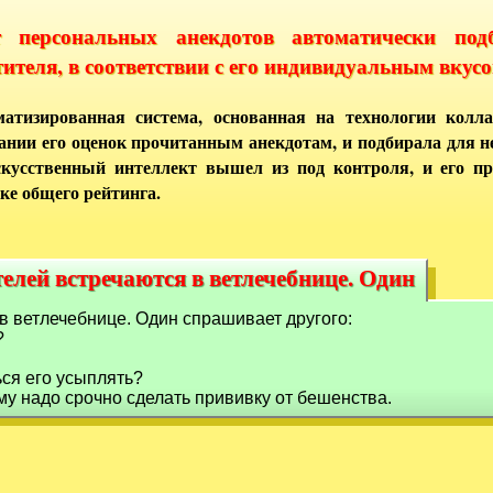
т персональных анекдотов автоматически под
тителя, в соответствии с его индивидуальным вкусо
атизированная система, основанная на технологии колла
ании его оценок прочитанным анекдотам, и подбирала для 
кусственный интеллект вышел из под контроля, и его п
ке общего рейтинга.
елей встречаются в ветлечебнице. Один
телей встречаются в ветлечебнице. Один
в ветлечебнице. Один спрашивает другого:
?
ься его усыплять?
 ему надо срочно сделать прививку от бешенства.