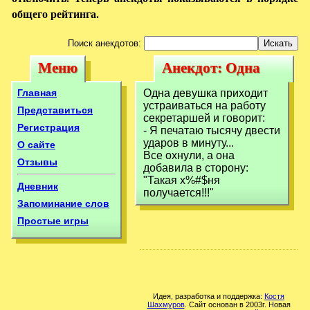
общего рейтинга.
Поиск анекдотов:
Меню
Анекдот: Одна
Меню
Анекдот: Одна
девушка приходит
девушка
Главная
Одна девушка приходит
устраиваться на
устраиваться на работу
приходит
Представиться
секретаршей и говорит:
работу
Регистрация
- Я печатаю тысячу двести
устраиваться на
ударов в минуту...
О сайте
работу
Все охнули, а она
Отзывы
добавила в сторону:
"Такая х%#$ня
Дневник
получается!!!"
Запоминание слов
Простые игры
Идея, разработка и поддержка:
Костя
Шахмуров
. Сайт основан в 2003г. Новая