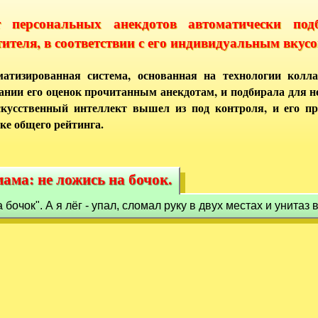
т персональных анекдотов автоматически под
тителя, в соответствии с его индивидуальным вкусо
атизированная система, основанная на технологии колла
ании его оценок прочитанным анекдотам, и подбирала для 
кусственный интеллект вышел из под контроля, и его п
ке общего рейтинга.
ама: не ложись на бочок.
мама: не ложись на бочок.
бочок". А я лёг - упал, сломал руку в двух местах и унитаз в