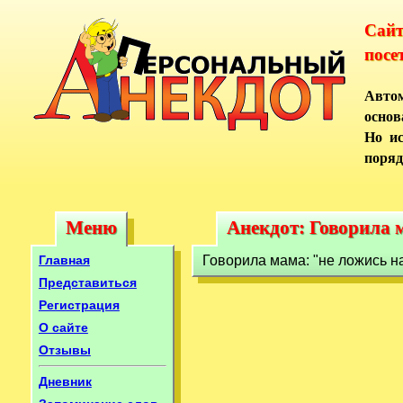
Сай
посе
Автом
основ
Но ис
поряд
Меню
Анекдот: Говорила м
Меню
Анекдот: Говорила 
Главная
Говорила мама: "не ложись на 
Представиться
Регистрация
О сайте
Отзывы
Дневник