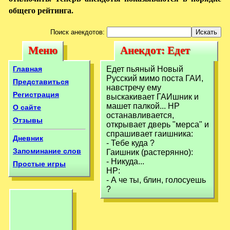
общего рейтинга.
Поиск анекдотов:
Меню
Анекдот: Едет
Меню
Анекдот: Едет
пьяный Новый
пьяный Новый
Главная
Едет пьяный Новый
Русский мимо
Русский мимо поста ГАИ,
Русский мимо
Представиться
навстречу ему
поста
Регистрация
выскакивает ГАИшник и
поста
машет палкой... НР
О сайте
останавливается,
Отзывы
открывает дверь "мерса" и
спрашивает гаишника:
Дневник
- Тебе куда ?
Запоминание слов
Гаишник (растерянно):
- Никуда...
Простые игры
НР:
- А че ты, блин, голосуешь
?