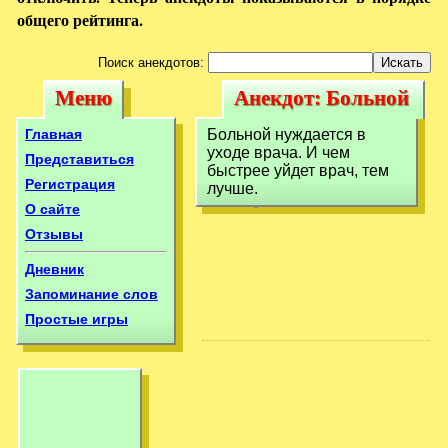
общего рейтинга.
Поиск анекдотов:
Меню
Анекдот: Больной
Меню
Анекдот:
нуждается в уходе
Больной
Главная
Больной нуждается в
врача. И
уходе врача. И чем
нуждается в уходе
Представиться
быстрее уйдет врач, тем
Регистрация
лучше.
врача. И
О сайте
Отзывы
Дневник
Запоминание слов
Простые игры