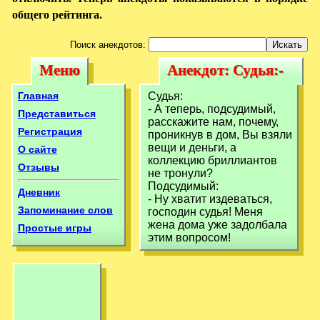
общего рейтинга.
Поиск анекдотов:
Меню
Анекдот: Судья:-
Меню
Анекдот: Судья:-
А теперь,
А теперь,
Главная
Судья:
подсудимый,
- А теперь, подсудимый,
подсудимый,
Представиться
расскажите нам, почему,
расскажите нам,
Регистрация
проникнув в дом, Вы взяли
расскажите нам,
вещи и деньги, а
О сайте
коллекцию бриллиантов
Отзывы
не тронули?
Подсудимый:
Дневник
- Ну хватит издеваться,
Запоминание слов
господин судья! Меня
жена дома уже задолбала
Простые игры
этим вопросом!