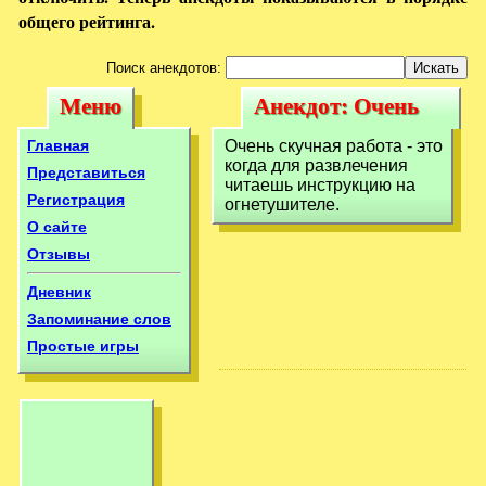
общего рейтинга.
Поиск анекдотов:
Меню
Анекдот: Очень
Меню
Анекдот: Очень
скучная работа -
скучная работа -
Главная
Очень скучная работа - это
это когда
когда для развлечения
это когда
Представиться
читаешь инструкцию на
Регистрация
огнетушителе.
О сайте
Отзывы
Дневник
Запоминание слов
Простые игры