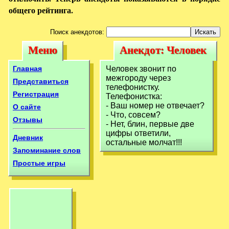
общего рейтинга.
Поиск анекдотов:
Меню
Анекдот: Человек
Меню
Анекдот: Человек
звонит по
звонит по
Главная
Человек звонит по
межгороду через
межгороду через
межгороду через
Представиться
телефонистку.
телефонистку.
Регистрация
Телефонистка:
телефонистку.
- Ваш номер не отвечает?
О сайте
- Что, совсем?
Отзывы
- Нет, блин, первые две
цифры ответили,
Дневник
остальные молчат!!!
Запоминание слов
Простые игры