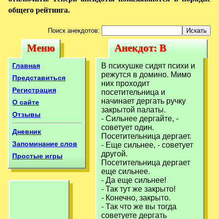
общего рейтинга.
Поиск анекдотов:
Меню
Анекдот: В
Меню
Анекдот: В
психушке сидят
психушке сидят
Главная
В психушке сидят психи и
психи и режутся
режутся в домино. Мимо
психи и режутся
Представиться
них проходит
Регистрация
посетительница и
начинает дергать ручку
О сайте
закрытой палаты.
Отзывы
- Сильнее дергайте, -
советует один.
Дневник
Посетительница дергает.
Запоминание слов
- Еще сильнее, - советует
другой.
Простые игры
Посетительница дергает
еще сильнее.
- Да еще сильнее!
- Так тут же закрыто!
- Конечно, закрыто.
- Так что же вы тогда
советуете дергать