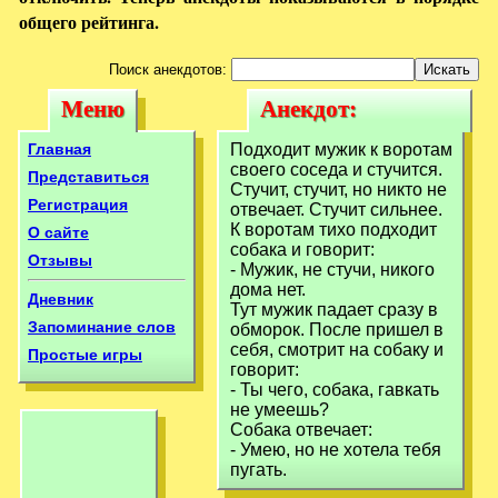
общего рейтинга.
Поиск анекдотов:
Меню
Анекдот:
Меню
Анекдот:
Подходит мужик к
Подходит мужик
Главная
Подходит мужик к воротам
воротам своего
своего соседа и стучится.
к воротам своего
Представиться
Стучит, стучит, но никто не
соседа
Регистрация
отвечает. Стучит сильнее.
соседа
К воротам тихо подходит
О сайте
собака и говорит:
Отзывы
- Мужик, не стучи, никого
дома нет.
Дневник
Тут мужик падает сразу в
Запоминание слов
обморок. После пришел в
себя, смотрит на собаку и
Простые игры
говорит:
- Ты чего, собака, гавкать
не умеешь?
Собака отвечает:
- Умею, но не хотела тебя
пугать.