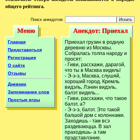
общего рейтинга.
Поиск анекдотов:
Меню
Анекдот: Приехал
Меню
Анекдот:
грузин в родную
Приехал грузин в
Главная
Приехал грузин в родную
деревню из
деревню из Москвы.
родную деревню
Представиться
Собралась толпа народу и
Регистрация
просят:
из
- Гиви, расскажи, дарагой,
О сайте
что ты в Масква видель!
Отзывы
- Э-э-э, Масква, слушяй,
хороший город. Кремль
Дневник
видэль, Лэнин видэль,
Запоминание слов
балэт видель...
- Гиви, расскажи, что такое
Простые игры
балэт, а?
- Э-э-э, балэт. Это такой
балшой дом с колоннами.
Заходишь - там всэ
раздеваюцца. В зал
праходишь- а там
прэдставлэние.