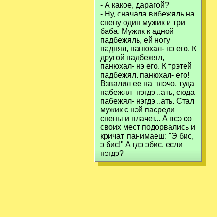
- А какое, дарагой?
- Ну, сначала вибежяль на
сцену один мужик и три
баба. Мужик к адной
падбежяль, ей ногу
паднял, панюхал- нэ его. К
другой падбежял,
панюхал- нэ его. К трэтей
падбежял, панюхал- его!
Взвалил ее на плэчо, туда
пабежял- нэгдэ ..ать, сюда
пабежял- нэгдэ ..ать. Стал
мужик с нэй пасреди
сцены и плачет... А всэ со
своих мест подорвались и
кричат, панимаеш: "Э бис,
э бис!" А гдэ эбис, если
нэгдэ?