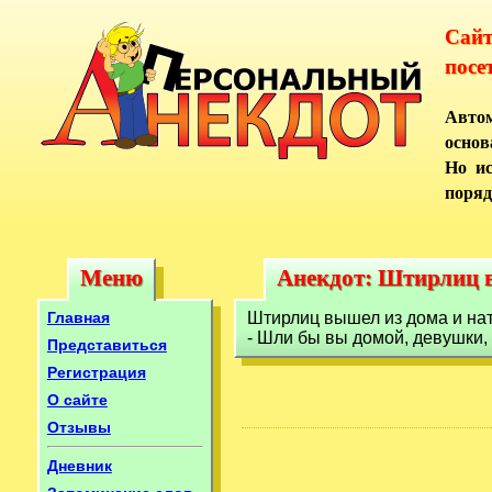
Сай
посе
Автом
основ
Но ис
поряд
Меню
Анекдот: Штирлиц в
Меню
Анекдот: Штирлиц 
Главная
Штирлиц вышел из дома и нат
- Шли бы вы домой, девушки, -
Представиться
Регистрация
О сайте
Отзывы
Дневник