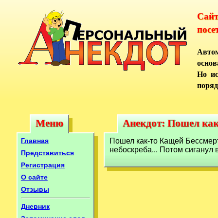
Сай
посе
Автом
основ
Но ис
поряд
Меню
Анекдот: Пошел как
Меню
Анекдот: Пошел ка
Главная
Пошел как-то Кащей Бессмертн
небоскреба... Потом сиганул 
Представиться
Регистрация
О сайте
Отзывы
Дневник