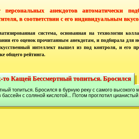
т персональных анекдотов автоматически под
тителя, в соответствии с его индивидуальным вкусо
атизированная система, основанная на технологии колла
ании его оценок прочитанным анекдотам, и подбирала для 
кусственный интеллект вышел из под контроля, и его п
ке общего рейтинга.
-то Кащей Бессмертный топиться. Бросился
к-то Кащей Бессмертный топиться. Бросился
ый топиться. Бросился в бурную реку с самого высокого мо
в бассейн с соляной кислотой... Потом проглотил цианистый к