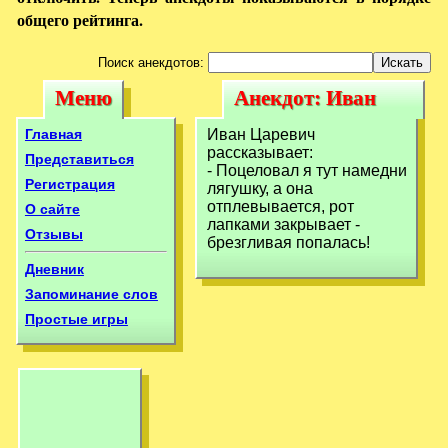
общего рейтинга.
Поиск анекдотов:
Меню
Анекдот: Иван
Меню
Анекдот: Иван
Царевич
Царевич
Главная
Иван Царевич
рассказывает:-
рассказывает:
рассказывает:-
Представиться
- Поцеловал я тут намедни
Поцеловал я тут
Регистрация
лягушку, а она
Поцеловал я тут
отплевывается, рот
О сайте
лапками закрывает -
Отзывы
брезгливая попалась!
Дневник
Запоминание слов
Простые игры