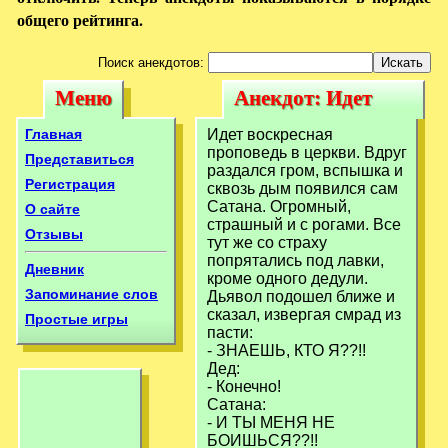
общего рейтинга.
Поиск анекдотов:
Меню
Анекдот: Идет
Меню
Анекдот: Идет
воскресная
воскресная
Главная
Идет воскресная
проповедь в
проповедь в церкви. Вдруг
проповедь в
Представиться
раздался гром, вспышка и
церкви. Вдруг
Регистрация
сквозь дым появился сам
церкви. Вдруг
Сатана. Огромный,
О сайте
страшный и с рогами. Все
Отзывы
тут же со страху
попрятались под лавки,
Дневник
кроме одного дедули.
Запоминание слов
Дьявол подошел ближе и
сказал, извергая смрад из
Простые игры
пасти:
- ЗНАЕШЬ, КТО Я??!!
Дед:
- Конечно!
Сатана:
- И ТЫ МЕНЯ НЕ
БОИШЬСЯ??!!