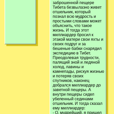
заброшенной пещере
Тибета безвылазно живет
отшельник, который
познал всю мудрость и
простыми словами может
объяснить, что такое
жизнь. И тогда этот
миллиардер бросил к
этакой матери свои яхты и
своих подруг и за
бешеные бабки снарядил
экспедицию в Тибет.
Преодолевая трудности,
палящий зной и ледяной
холод, лавины и
камнепады, рискуя жизнью
и потеряв своих
спутников, наконец
добрался миллиардер до
заветной пещеры. А
внутри пещеры сидел
убеленный сединами
отшельник. И тогда сказал
ему миллиардер:
- О, мудрейший, я пришел