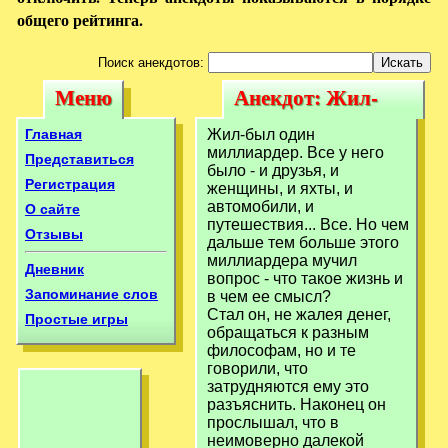
общего рейтинга.
Поиск анекдотов:
Меню
Анекдот: Жил-
Меню
Анекдот: Жил-
был один
был один
Главная
Жил-был один
миллиардер. Все у
миллиардер. Все у него
миллиардер. Все
Представиться
было - и друзья, и
него
Регистрация
женщины, и яхты, и
у него
автомобили, и
О сайте
путешествия... Все. Но чем
Отзывы
дальше тем больше этого
миллиардера мучил
Дневник
вопрос - что такое жизнь и
Запоминание слов
в чем ее смысл?
Стал он, не жалея денег,
Простые игры
обращаться к разным
философам, но и те
говорили, что
затрудняются ему это
разъяснить. Наконец он
прослышал, что в
неимоверно далекой