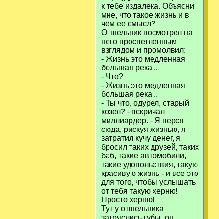
к тебе издалека. Объясни
мне, что такое жизнь и в
чем ее смысл?
Отшельник посмотрел на
него просветленным
взглядом и промолвил:
- Жизнь это медленная
большая река...
- Что?
- Жизнь это медленная
большая река...
- Ты что, одурел, старый
козел? - вскричал
миллиардер. - Я перся
сюда, рискуя жизнью, я
затратил кучу денег, я
бросил таких друзей, таких
баб, такие автомобили,
такие удовольствия, такую
красивую жизнь - и все это
для того, чтобы услышать
от тебя такую херню!
Просто херню!
Тут у отшельника
затряслись губы, он