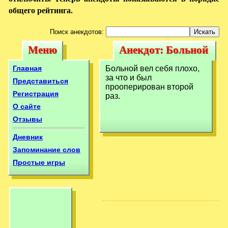
общего рейтинга.
Поиск анекдотов:
Меню
Анекдот: Больной
Меню
Анекдот:
вел себя плохо, за
Больной вел себя
Главная
Больной вел себя плохо,
что
за что и был
плохо, за что
Представиться
прооперирован второй
Регистрация
раз.
О сайте
Отзывы
Дневник
Запоминание слов
Простые игры