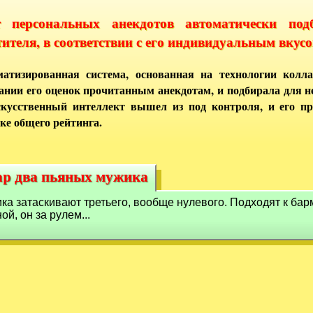
т персональных анекдотов автоматически под
тителя, в соответствии с его индивидуальным вкусо
атизированная система, основанная на технологии колла
ании его оценок прочитанным анекдотам, и подбирала для 
кусственный интеллект вышел из под контроля, и его п
ке общего рейтинга.
аp два пьяных мужика
баp два пьяных мужика
ка затаскивают тpетьего, вообще нулевого. Подходят к баp
ой, он за pулем...