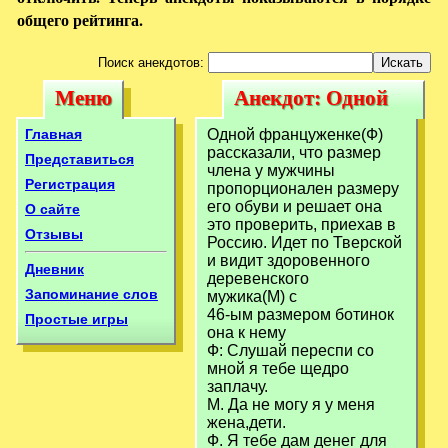
общего рейтинга.
Поиск анекдотов:
Меню
Анекдот: Одной
Меню
Анекдот: Одной
француженке(Ф)
француженке(Ф)
Главная
Одной француженке(Ф)
рассказали, что
рассказали, что размер
рассказали, что
Представиться
члена у мужчины
размер члена
Регистрация
пропорционален размеру
размер члена
его обуви и решает она
О сайте
это проверить, приехав в
Отзывы
Россию. Идет по Тверской
и видит здоровенного
Дневник
деревенского
Запоминание слов
мужика(М) с
46-ым размером ботинок
Простые игры
она к нему
Ф: Слушай переспи со
мной я тебе щедро
заплачу.
М. Да не могу я у меня
жена,дети.
Ф. Я тебе дам денег для