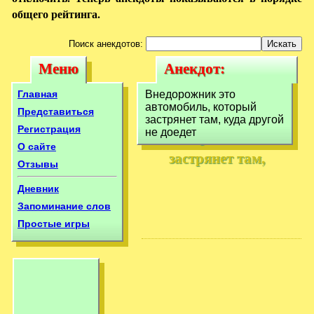
общего рейтинга.
Поиск анекдотов:
Меню
Анекдот:
Меню
Анекдот:
Внедорожник это
Внедорожник это
Главная
Внедорожник это
автомобиль,
автомобиль, который
автомобиль,
Представиться
застрянет там, куда другой
который
Регистрация
не доедет
который
О сайте
застрянет там,
застрянет там,
Отзывы
Дневник
Запоминание слов
Простые игры