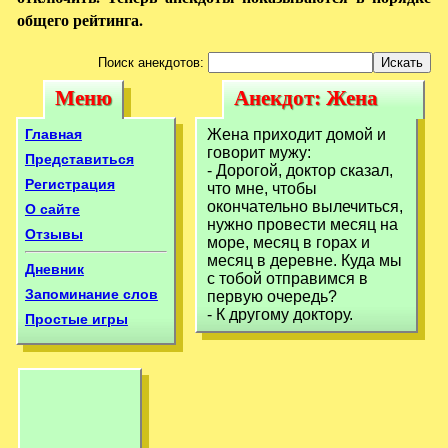
общего рейтинга.
Поиск анекдотов:
Меню
Анекдот: Жена
Меню
Анекдот: Жена
приходит домой и
приходит домой и
Главная
Жена приходит домой и
говорит мужу:-
говорит мужу:
говорит мужу:-
Представиться
- Дорогой, доктор сказал,
Регистрация
что мне, чтобы
окончательно вылечиться,
О сайте
нужно провести месяц на
Отзывы
море, месяц в горах и
месяц в деревне. Куда мы
Дневник
с тобой отправимся в
Запоминание слов
первую очередь?
- К другому доктору.
Простые игры