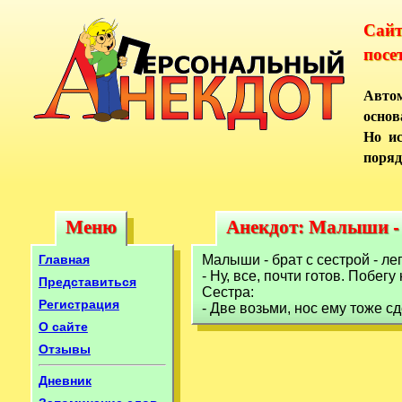
Сай
посе
Автом
основ
Но ис
поряд
Меню
Анекдот: Малыши - б
Меню
Анекдот: Малыши - 
Главная
Малыши - брат с сестрой - ле
- Ну, все, почти готов. Побегу
Представиться
Сестра:
Регистрация
- Две возьми, нос ему тоже с
О сайте
Отзывы
Дневник