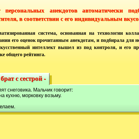
т персональных анекдотов автоматически под
тителя, в соответствии с его индивидуальным вкусо
атизированная система, основанная на технологии колла
ании его оценок прочитанным анекдотам, и подбирала для 
кусственный интеллект вышел из под контроля, и его п
ке общего рейтинга.
рат с сестрой -
брат с сестрой -
пят снеговика. Мальчик говорит:
 на кухню, морковку возьму.
делаем.