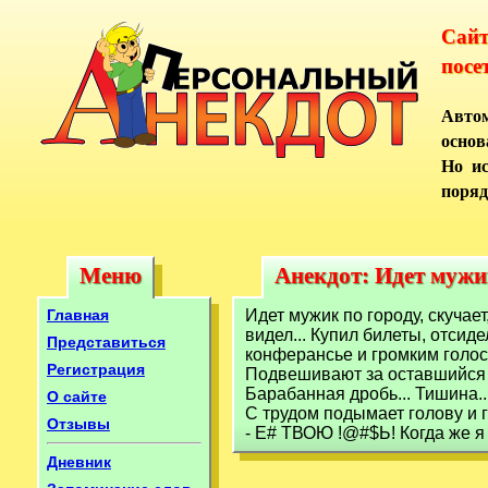
Сай
посе
Автом
основ
Но ис
поряд
Меню
Анекдот: Идет мужик
Меню
Анекдот: Идет мужи
Главная
Идет мужик по городу, скучает
видел... Купил билеты, отсиде
Представиться
конферансье и громким голос
Регистрация
Подвешивают за оставшийся р
Барабанная дробь... Тишина..
О сайте
С трудом подымает голову и 
Отзывы
- Е# ТВОЮ !@#$Ь! Когда же я 
Дневник