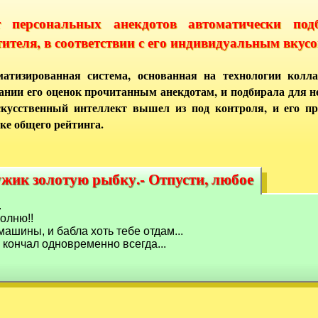
т персональных анекдотов автоматически под
тителя, в соответствии с его индивидуальным вкусо
атизированная система, основанная на технологии колла
ании его оценок прочитанным анекдотам, и подбирала для 
кусственный интеллект вышел из под контроля, и его п
ке общего рейтинга.
жик золотую рыбку.- Отпусти, любое
ужик золотую рыбку.- Отпусти, любое
.
олню!!
 машины, и бабла хоть тебе отдам...
й кончал одновременно всегда...