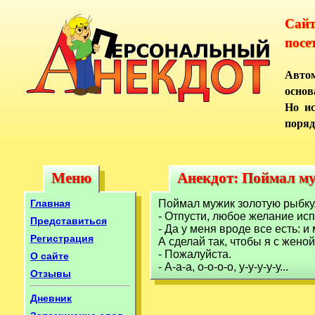
Сай
посе
Автом
основ
Но ис
поряд
Меню
Анекдот: Поймал му
Меню
Анекдот: Поймал м
Главная
Поймал мужик золотую рыбку
- Отпусти, любое желание исп
Представиться
- Да у меня вроде все есть: и
Регистрация
А сделай так, чтобы я с жено
- Пожалуйста.
О сайте
- А-а-а, о-о-о-о, у-у-у-у-у...
Отзывы
Дневник