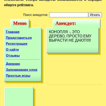
общего рейтинга.
Поиск анекдотов:
Меню
Анекдот:
Меню
Анекдот:
КОНОПЛЯ -, ЭТО
КОНОПЛЯ -,
Главная
КОНОПЛЯ -, ЭТО
ДЕРЕВО,
ДЕРЕВО, ПРОСТО ЕМУ
ЭТО ДЕРЕВО,
Представиться
ВЫРАСТИ НЕ ДАЮТ!!!!!
ПРОСТО ЕМУ
Регистрация
ПРОСТО ЕМУ
О сайте
Отзывы
Дневник
Запоминание слов
Простые игры