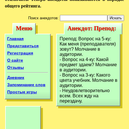
общего рейтинга.
Поиск анекдотов:
Меню
Анекдот: Препод:
Меню
Анекдот: Препод:
Вопрос на 5-ку:
Вопрос на 5-ку:
Главная
Препод: Вопрос на 5-ку:
Как меня
Как меня (преподавателя)
Как меня
Представиться
зовут? Молчание в
Регистрация
аудитории.
- Вопрос на 4-ку: Какой
О сайте
предмет здаем? Молчание
Отзывы
в аудитории.
- Вопрос на 3-ку: Какого
Дневник
цвета учебник. Молчание в
Запоминание слов
аудитории.
- Неудовлетворительно
Простые игры
всем. Всех жду на
перездачу.