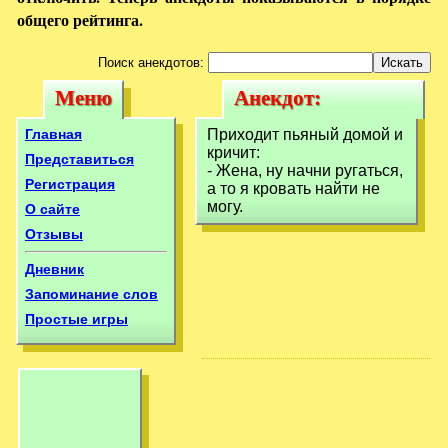
общего рейтинга.
Поиск анекдотов:
Меню
Анекдот:
Меню
Анекдот:
Приходит пьяный
Приходит пьяный
Главная
Приходит пьяный домой и
домой и кричит:-
кричит:
домой и кричит:-
Представиться
- Жена, ну начни ругаться,
Жена,
Регистрация
а то я кровать найти не
Жена,
могу.
О сайте
Отзывы
Дневник
Запоминание слов
Простые игры