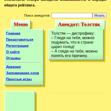
общего рейтинга.
Поиск анекдотов:
Меню
Анекдот: Толстяк
Меню
Анекдот: Толстяк
— дистрофику:–
— дистрофику:–
Главная
Толстяк — дистрофику:
Глядя на тебя,
– Глядя на тебя, можно
Глядя на тебя,
Представиться
подумать, что в стране
Регистрация
царит голод!
– А глядя на тебя, можно
О сайте
понять его причину.
Отзывы
Дневник
Запоминание слов
Простые игры