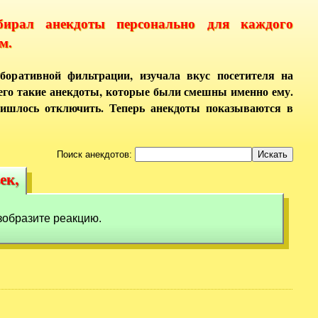
бирал анекдоты персонально для каждого
м.
боративной фильтрации, изучала вкус посетителя на
него такие анекдоты, которые были смешны именно ему.
ришлось отключить. Теперь анекдоты показываются в
Поиск анекдотов:
ек,
век,
зобразите реакцию.