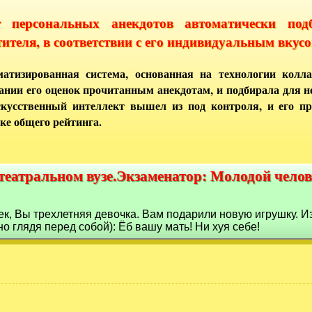
т персональных анекдотов автоматически под
тителя, в соответствии с его индивидуальным вкусо
атизированная система, основанная на технологии колла
ании его оценок прочитанным анекдотам, и подбирала для 
кусственный интеллект вышел из под контроля, и его п
ке общего рейтинга.
театральном вузе.Экзаменатор: Молодой челов
 театральном вузе.Экзаменатор: Молодой чело
к, Вы трехлетняя девочка. Вам подарили новую игрушку. И
 глядя перед собой): Ёб вашу мать! Ни хуя себе!