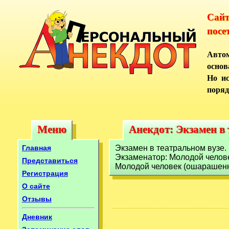
Сай
посе
Автом
основ
Но ис
поряд
Меню
Анекдот: Экзамен в 
Меню
Анекдот: Экзамен в
Главная
Экзамен в театральном вузе.
Экзаменатор: Молодой челове
Представиться
Молодой человек (ошарашенно
Регистрация
О сайте
Отзывы
Дневник