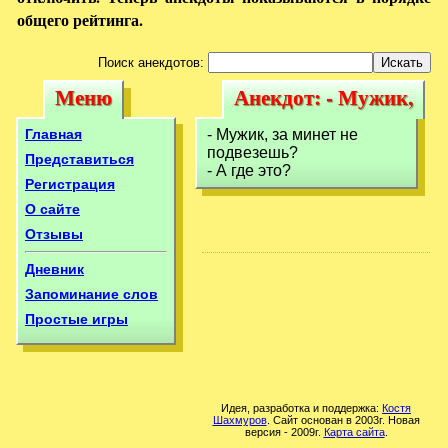
общего рейтинга.
Поиск анекдотов:
Меню
Анекдот: - Мужик,
Меню
Анекдот: -
за минет не
Мужик, за минет
Главная
- Мужик, за минет не
подвезешь?-
подвезешь?
не подвезешь?-
Представиться
- А где это?
Регистрация
О сайте
Отзывы
Дневник
Запоминание слов
Простые игры
Идея, разработка и поддержка:
Костя
Шахмуров
. Сайт основан в 2003г. Новая
версия - 2009г.
Карта сайта
.