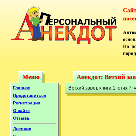
Сай
посе
Автом
основ
Но ис
поряд
Меню
Анекдот: Ветхий заве
Меню
Анекдот: Ветхий заве
Главная
Ветхий завет, книга 1, стих 7
Представиться
Регистрация
О сайте
Отзывы
Дневник