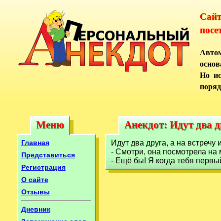
Сай
посе
Автом
основ
Но ис
поряд
Меню
Анекдот: Идут два д
Меню
Анекдот: Идут два д
Главная
Идут два друга, а на встречу 
- Смотри, она посмотрела на 
Представиться
- Ещё бы! Я когда тебя первы
Регистрация
О сайте
Отзывы
Дневник