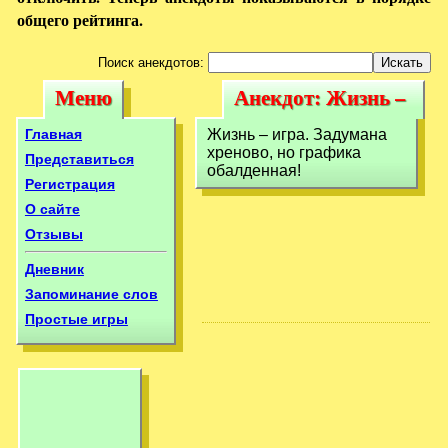
общего рейтинга.
Поиск анекдотов:
Меню
Анекдот: Жизнь –
Меню
Анекдот: Жизнь –
игра. Задумана
игра. Задумана
Главная
Жизнь – игра. Задумана
хреново, но
хреново, но графика
хреново, но
Представиться
обалденная!
Регистрация
О сайте
Отзывы
Дневник
Запоминание слов
Простые игры