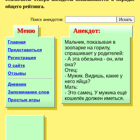
общего рейтинга.
Поиск анекдотов:
Меню
Анекдот:
Меню
Анекдот:
Мальчик,
Мальчик,
Главная
Мальчик, показывая в
показывая в
зоопарке на горилу,
показывая в
Представиться
спрашивает у родителей:
зоопарке на
Регистрация
- А эта обезьяна - он, или
зоопарке на
она?
О сайте
горилу,
горилу,
Отец:
Отзывы
- Мужик. Видишь, какие у
него яйца?
Дневник
Мать:
Запоминание слов
- Это самец. У мужика ещё
кошелёк должен иметься.
Простые игры