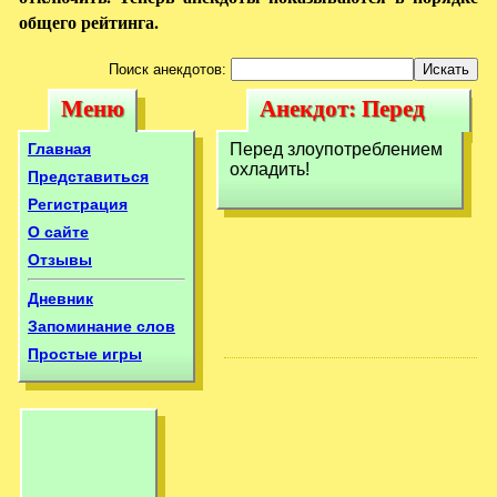
общего рейтинга.
Поиск анекдотов:
Меню
Анекдот: Перед
Меню
Анекдот: Перед
злоупотреблением
злоупотреблением
Главная
Перед злоупотреблением
охладить!
охладить!
охладить!
Представиться
Регистрация
О сайте
Отзывы
Дневник
Запоминание слов
Простые игры