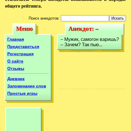
общего рейтинга.
Поиск анекдотов:
Меню
Анекдот: –
Меню
Анекдот: –
Мужик, самогон
Мужик, самогон
Главная
– Мужик, самогон варишь?
варишь? – Зачем?
– Зачем? Так пью...
варишь? – Зачем?
Представиться
Регистрация
О сайте
Отзывы
Дневник
Запоминание слов
Простые игры