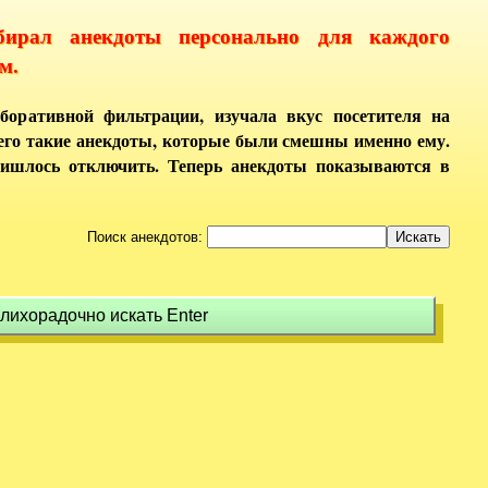
бирал анекдоты персонально для каждого
м.
боративной фильтрации, изучала вкус посетителя на
него такие анекдоты, которые были смешны именно ему.
ришлось отключить. Теперь анекдоты показываются в
Поиск анекдотов:
 лихорадочно искать Enter