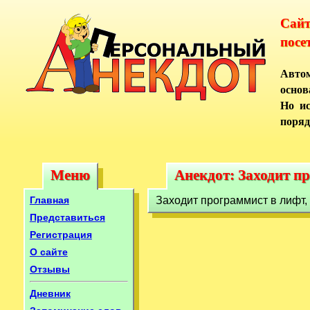
Сай
посе
Автом
основ
Но ис
поряд
Меню
Анекдот: Заходит пр
Меню
Анекдот: Заходит п
Главная
Заходит программист в лифт, 
Представиться
Регистрация
О сайте
Отзывы
Дневник