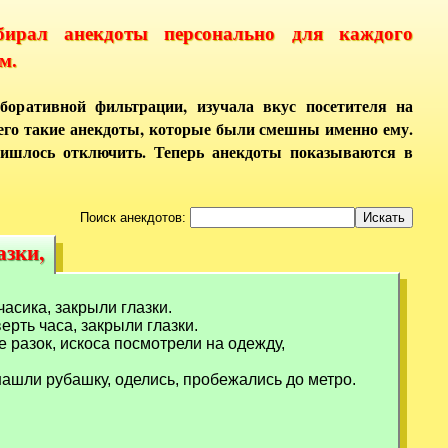
бирал анекдоты персонально для каждого
м.
боративной фильтрации, изучала вкус посетителя на
него такие анекдоты, которые были смешны именно ему.
ришлось отключить. Теперь анекдоты показываются в
Поиск анекдотов:
азки,
азки,
асика, закрыли глазки.
ерть часа, закрыли глазки.
 разок, искоса посмотрели на одежду,
 нашли рубашку, оделись, пробежались до метро.