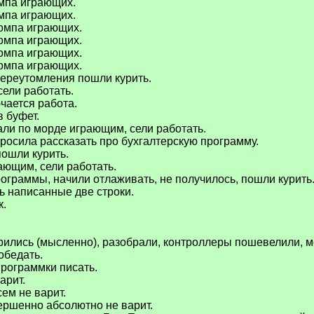
омпа играющих.
омпа играющих.
компа играющих.
компа играющих.
компа играющих.
компа играющих.
переутомления пошли курить.
сели работать.
чается работа.
в буфет.
али по морде играющим, сели работать.
росила рассказать про бухгалтерскую программу.
пошли курить.
ающим, сели работать.
рограммы, начили отлаживать, не получилось, пошли курить
ь написанные две строки.
к.
ерились (мысленно), разобрали, контроллеры пошевелили, м
обедать.
программки писать.
арит.
сем не варит.
вершенно абсолютно не варит.