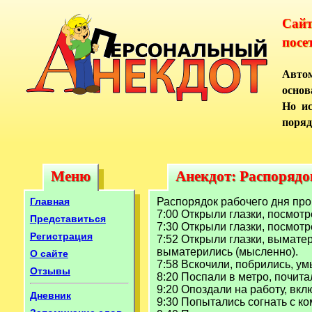
Сай
посе
Автом
основ
Но ис
поряд
Меню
Анекдот: Распорядо
Меню
Анекдот: Распорядо
Главная
Распорядок рабочего дня про
7:00 Открыли глазки, посмотр
Представиться
7:30 Открыли глазки, посмотр
Регистрация
7:52 Открыли глазки, вымате
выматерились (мысленно).
О сайте
7:58 Вскочили, побрились, ум
Отзывы
8:20 Поспали в метро, почита
9:20 Опоздали на работу, вк
Дневник
9:30 Попытались согнать с к