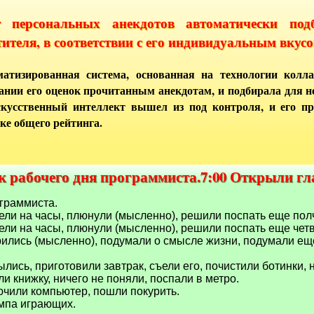
т персональных анекдотов автоматически под
тителя, в соответствии с его индивидуальным вкусо
атизированная система, основанная на технологии колла
ании его оценок прочитанным анекдотам, и подбирала для 
кусственный интеллект вышел из под контроля, и его п
ке общего рейтинга.
к рабочего дня программиста.7:00 Открыли гл
к рабочего дня программиста.7:00 Открыли гл
граммиста.
ели на часы, плюнули (мысленно), решили поспать еще полч
ели на часы, плюнули (мысленно), решили поспать еще четв
рились (мысленно), подумали о смысле жизни, подумали еще
ылись, приготовили завтрак, съели его, почистили ботинки,
ли книжку, ничего не поняли, поспали в метро.
лючили компьютер, пошли покурить.
омпа играющих.