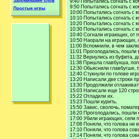
Запоминание слов
9:40 Попытались согнать с к
9:50 Попытались согнать с к
Простые игры
10:00 Попытались согнать с 
10:10 Попытались согнать с 
10:20 Попытались согнать с 
10:30 Попытались согнать с 
10:40 Согнали играющих, от 
10:50 Наорали на играющих, 
11:00 Вспомнили, в чем заклю
11:01 Проголодались, пошли 
11:32 Вернулись из буфета, д
11:38 Пришла главбухша, поп
12:30 Обьяснили главбугше, 
12:40 Стукнули по голове игр
13:20 Написали две строки п
13:30 Продолжили отлаживат
15:03 Написали еще 120 стро
15:22 Отладили их.
15:23 Пошли курить.
15:50 Завис, сволочь, помат
16:20 Проголодались, пошли 
17:00 Убили играющих, сели 
17:08 Поняли, что голова не в
17:10 Поняли, что голова сов
17:14 Поняли, что голова со